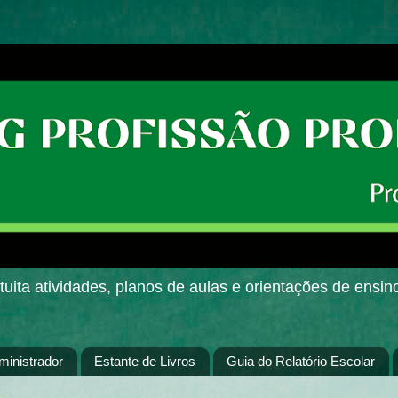
uita atividades, planos de aulas e orientações de ensin
ministrador
Estante de Livros
Guia do Relatório Escolar