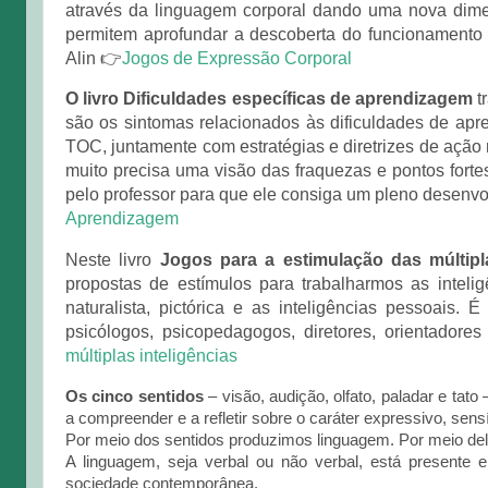
através da linguagem corporal dando uma nova dime
permitem aprofundar a descoberta do funcionamento
Alin
👉
Jogos de Expressão Corporal
O livro Dificuldades específicas de aprendizagem
t
são os sintomas relacionados às dificuldades de apre
TOC, juntamente com estratégias e diretrizes de ação
muito precisa uma visão das fraquezas e pontos fort
pelo professor para que ele consiga um pleno desenv
Aprendizagem
Neste livro
Jogos para a estimulação das múltipla
propostas de estímulos para trabalharmos as inteligên
naturalista, pictórica e as inteligências pessoais.
psicólogos, psicopedagogos, diretores, orientadore
múltiplas inteligências
Os cinco sentidos
– visão, audição, olfato, paladar e ta
a compreender e a refletir sobre o caráter expressivo, sens
Por meio dos sentidos produzimos linguagem. Por meio de
A linguagem, seja verbal ou não verbal, está presente 
sociedade contemporânea.