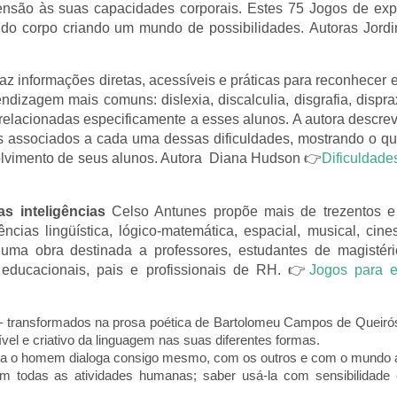
nsão às suas capacidades corporais. Estes 75 Jogos de exp
 do corpo criando um mundo de possibilidades.
Autoras Jord
raz informações diretas, acessíveis e práticas para reconhecer 
ndizagem mais comuns: dislexia, discalculia, disgrafia, dispr
 relacionadas especificamente a esses alunos. A autora descr
es associados a cada uma dessas dificuldades, mostrando o qu
olvimento de seus alunos. Autora Diana Hudson 👉
Dificuldade
s inteligências
Celso Antunes propõe mais de trezentos e 
cias lingüística, lógico-matemática, espacial, musical, cines
 É uma obra destinada a professores, estudantes de magistér
s educacionais, pais e profissionais de RH. 👉
Jogos para e
to – transformados na prosa poética de Bartolomeu Campos de Queirós 
ível e criativo da linguagem nas suas diferentes formas.
la o homem dialoga consigo mesmo, com os outros e com o mundo a
em todas as atividades humanas; saber usá-la com sensibilidade