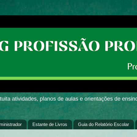
uita atividades, planos de aulas e orientações de ensin
ministrador
Estante de Livros
Guia do Relatório Escolar