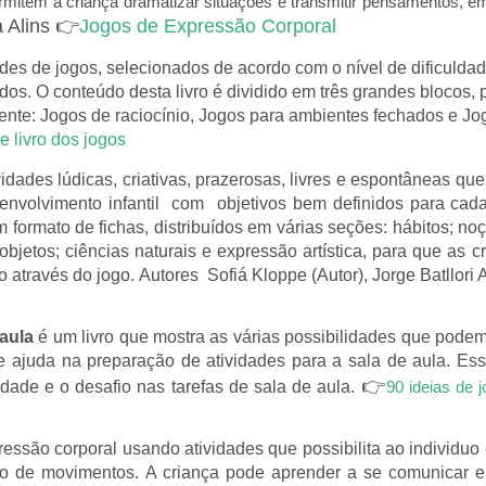
mitem à criança dramatizar situações e transmitir pensamentos, e
 Alins 👉
Jogos de Expressão Corporal
ades de jogos, selecionados de acordo com o nível de dificuldad
s. O conteúdo desta livro é dividido em três grandes blocos, pa
nte: Jogos de raciocínio, Jogos para ambientes fechados e Jo
e livro dos jogos
vidades lúdicas, criativas, prazerosas, livres e espontâneas que
nvolvimento infantil com objetivos bem definidos para cada 
m formato de fichas, distribuídos em várias seções: hábitos; no
jetos; ciências naturais e expressão artística, para que as c
través do jogo. Autores Sofiá Kloppe (Autor), Jorge Batllori A
 aula
é um livro que mostra as várias possibilidades que pode
 ajuda na preparação de atividades para a sala de aula. Esse
👉
idade e o desafio nas tarefas de sala de aula.
90 ideias de 
ressão corporal usando atividades que possibilita ao individu
ão de movimentos. A criança pode aprender a se comunicar e