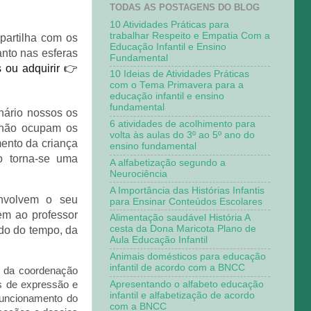
TODAS AS POSTAGENS DO BLOG
10 Atividades Práticas para
trabalhar Respeito e Empatia Com a
mpartilha com os
Educação Infantil e Ensino
anto nas esferas
Fundamental
 ou adquirir 👉
10 Ideias de Atividades Práticas
com o Tema Primavera para a
educação infantil e ensino
fundamental
inário nossos os
6 atividades de acolhimento para
á não ocupam os
volta às aulas do 3º ao 5º ano do
ento da criança
ensino fundamental
o torna-se uma
A alfabetização segundo a
Neurociência
A Importância das Histórias Infantis
envolvem o seu
para Ensinar Conteúdos Escolares
em ao professor
Alimentação saudável História A
cesta da Dona Maricota Plano de
ndo do tempo, da
Aula Educação Infantil
Animais domésticos para educação
infantil de acordo com a BNCC
o da coordenação
Apresentando o alfabeto educação
s de expressão e
infantil e alfabetização de acordo
funcionamento do
com a BNCC