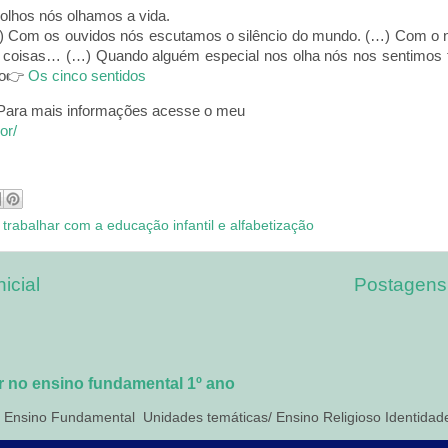
olhos nós olhamos a vida.
…) Com os ouvidos nós escutamos o silêncio do mundo. (…) Com o n
 coisas… (…) Quando alguém especial nos olha nós nos sentimos
vro👉
Os cinco sentidos
 Para mais informações acesse o meu
or/
 trabalhar com a educação infantil e alfabetização
icial
Postagens
ar no ensino fundamental 1º ano
o Ensino Fundamental Unidades temáticas/ Ensino Religioso Identidades