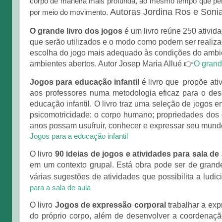
corpo de maneira mais profunda, ao mesmo tempo que per
Autoras Jordina Ros e Sonia
por meio do movimento.
O grande livro dos jogos
é um livro reúne 250 ativid
que serão utilizados e o modo como podem ser realizado
escolha do jogo mais adequado às condições do ambie
ambientes abertos. Autor
Josep Maria Allué 👉
O grand
Jogos para educação infantil
é livro que propõe ati
aos professores numa metodologia eficaz para o dese
educação infantil. O livro traz uma seleção de jogos e
psicomotricidade; o corpo humano; propriedades dos ob
anos possam usufruir, conhecer e expressar seu mundo a
Jogos para a educação infantil
O livro
90 ideias de jogos e atividades para sala de
em um contexto grupal. Está obra pode ser de grande
várias sugestões de atividades que possibilita a ludic
para a sala de aula
O livro
Jogos de expressão corporal
trabalhar a exp
do próprio corpo, além de desenvolver a coordenaç