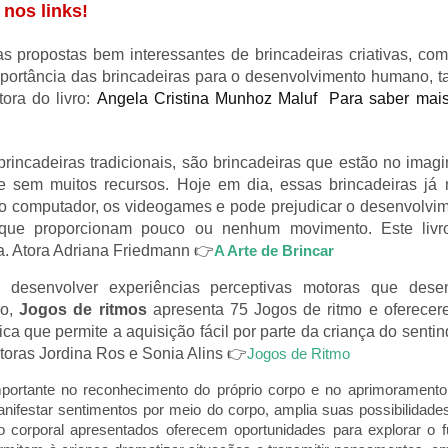
 nos links!
as propostas bem interessantes de brincadeiras criativas, co
mportância das brincadeiras para o desenvolvimento humano, t
tora do livro:
Angela Cristina Munhoz Maluf Para saber mais
rincadeiras tradicionais, são brincadeiras que estão no imag
e sem muitos recursos. Hoje em dia, essas brincadeiras j
 o computador, os videogames e pode prejudicar o desenvolvim
s que proporcionam pouco ou nenhum movimento. Este livr
va. Atora Adriana Friedmann 👉
A Arte de Brincar
a desenvolver experiências perceptivas motoras que des
ro,
Jogos de ritmos
apresenta 75 Jogos de ritmo e oferecer
ca que permite a aquisição fácil por parte da criança do senti
oras Jordina Ros e Sonia Alins
👉
Jogos de Ritmo
mportante no reconhecimento do próprio corpo e no aprimorament
ifestar sentimentos por meio do corpo, amplia suas possibilidade
 corporal apresentados oferecem oportunidades para explorar o 