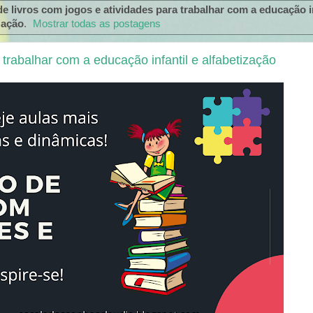
e livros com jogos e atividades para trabalhar com a educação in
zação
.
Mostrar todas as postagens
 trabalhar com a educação infantil e alfabetização