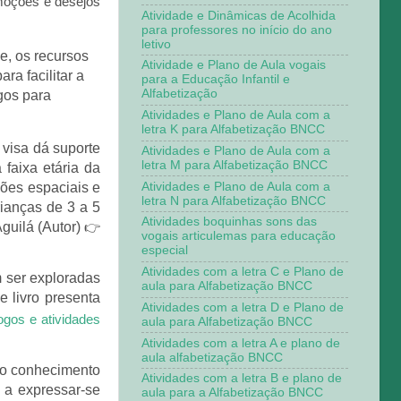
moções e desejos
Atividade e Dinâmicas de Acolhida
para professores no início do ano
letivo
e, os recursos
Atividade e Plano de Aula vogais
ra facilitar a
para a Educação Infantil e
Alfabetização
gos para
Atividades e Plano de Aula com a
letra K para Alfabetização BNCC
 visa dá suporte
Atividades e Plano de Aula com a
letra M para Alfabetização BNCC
faixa etária da
Atividades e Plano de Aula com a
ções espaciais e
letra N para Alfabetização BNCC
rianças de 3 a 5
Atividades boquinhas sons das
guilá (Autor)
👉
vogais articulemas para educação
especial
Atividades com a letra C e Plano de
m ser exploradas
aula para Alfabetização BNCC
 livro presenta
Atividades com a letra D e Plano de
jogos e atividades
aula para Alfabetização BNCC
Atividades com a letra A e plano de
aula alfabetização BNCC
o o conhecimento
Atividades com a letra B e plano de
 a expressar-se
aula para a Alfabetização BNCC